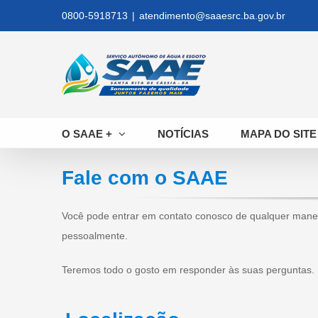
Skip
0800-5918713
|
atendimento@saaesrc.ba.gov.br
to
content
O SAAE +
NOTÍCIAS
MAPA DO SITE
Fale com o SAAE
Você pode entrar em contato conosco de qualquer maneir
pessoalmente.
Teremos todo o gosto em responder às suas perguntas.