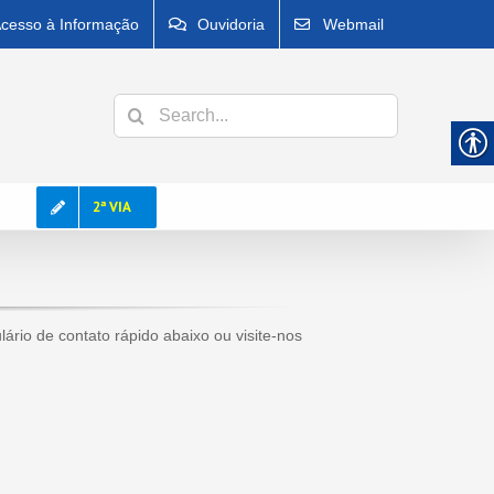
cesso à Informação
Ouvidoria
Webmail
Search
for:
2ª VIA
io de contato rápido abaixo ou visite-nos